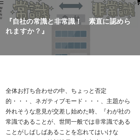
M
E
N
U
『自社の常識と非常識！ 素直に認めら
れますか？』
全体お打ち合わせの中、ちょっと否定
的・・・、ネガティブモード・・・、主題から
外れそうな意見が交差し始めた時、『わが社の
常識であることが、世間一般では非常識である
ことがしばしばあることを忘れてはいけな